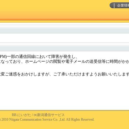
企業情
2/28 PM)一部の通信回線において障害が発生し、
になっており、ホームページの閲覧や電子メールの送受信等に時間がか
大変ご迷惑をおかけしますが、ご了承いただけますようお願いいたしま
BB.にいがた
/
㈱新潟通信サービス
 2010 Niigata Communication Service Co. ,Ltd. All Rights Reserved.