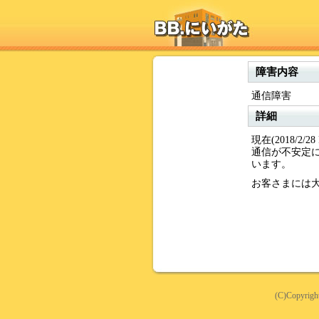
障害内容
通信障害
詳細
現在(2018/
通信が不安定
います。
お客さまには
(C)Copyright